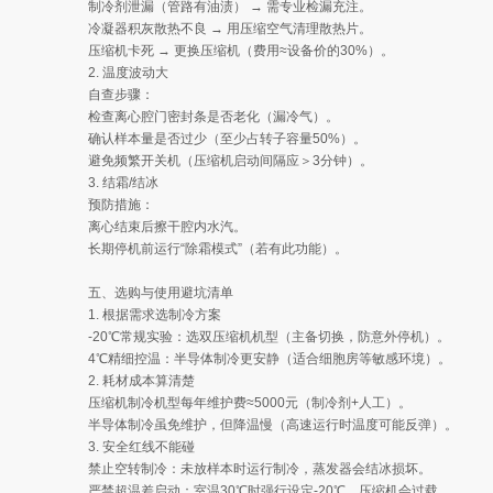
制冷剂泄漏（管路有油渍） → 需专业检漏充注。
冷凝器积灰散热不良 → 用压缩空气清理散热片。
压缩机卡死 → 更换压缩机（费用≈设备价的30%）。
2. 温度波动大
自查步骤：
检查离心腔门密封条是否老化（漏冷气）。
确认样本量是否过少（至少占转子容量50%）。
避免频繁开关机（压缩机启动间隔应＞3分钟）。
3. 结霜/结冰
预防措施：
离心结束后擦干腔内水汽。
长期停机前运行“除霜模式”（若有此功能）。
五、选购与使用避坑清单
1. 根据需求选制冷方案
-20℃常规实验：选双压缩机机型（主备切换，防意外停机）。
4℃精细控温：半导体制冷更安静（适合细胞房等敏感环境）。
2. 耗材成本算清楚
压缩机制冷机型每年维护费≈5000元（制冷剂+人工）。
半导体制冷虽免维护，但降温慢（高速运行时温度可能反弹）。
3. 安全红线不能碰
禁止空转制冷：未放样本时运行制冷，蒸发器会结冰损坏。
严禁超温差启动：室温30℃时强行设定-20℃，压缩机会过载。