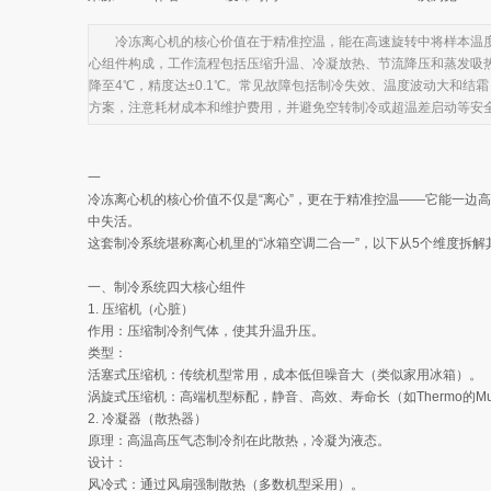
冷冻离心机的核心价值在于精准控温，能在高速旋转中将样本温度
心组件构成，工作流程包括压缩升温、冷凝放热、节流降压和蒸发吸热
降至4℃，精度达±0.1℃。常见故障包括制冷失效、温度波动大和
方案，注意耗材成本和维护费用，并避免空转制冷或超温差启动等安全
一
冷冻离心机的核心价值不仅是“离心”，更在于精准控温——它能一边高
中失活。
这套制冷系统堪称离心机里的“冰箱空调二合一”，以下从5个维度拆
一、制冷系统四大核心组件
1. 压缩机（心脏）
作用：压缩制冷剂气体，使其升温升压。
类型：
活塞式压缩机：传统机型常用，成本低但噪音大（类似家用冰箱）。
涡旋式压缩机：高端机型标配，静音、高效、寿命长（如Thermo的Mult
2. 冷凝器（散热器）
原理：高温高压气态制冷剂在此散热，冷凝为液态。
设计：
风冷式：通过风扇强制散热（多数机型采用）。