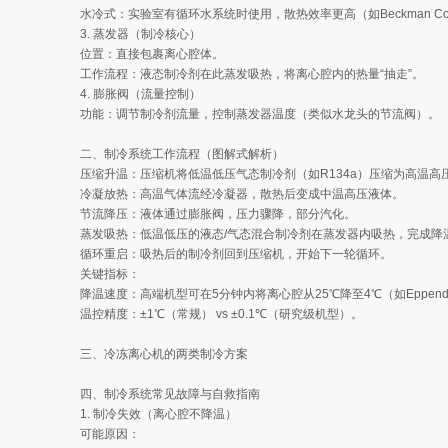
水冷式：实验室有循环水系统时使用，散热效率更高（如Beckman Coulter
3. 蒸发器（制冷核心）
位置：直接包裹离心腔体。
工作流程：液态制冷剂在此蒸发吸热，将离心腔内的热量“抽走”。
4. 膨胀阀（流量控制）
功能：调节制冷剂流量，控制蒸发器温度（类似水龙头的节流阀）。
二、制冷系统工作流程（图解式解析）
压缩升温：压缩机将低温低压气态制冷剂（如R134a）压缩为高温高
冷凝放热：高温气体流经冷凝器，散热后变成中温高压液体。
节流降压：液体通过膨胀阀，压力骤降，部分汽化。
蒸发吸热：低温低压的液态/气态混合制冷剂在蒸发器内吸热，完成降
循环重启：吸热后的制冷剂回到压缩机，开始下一轮循环。
关键指标：
降温速度：高端机型可在5分钟内将离心腔从25℃降至4℃（如Eppendor
温控精度：±1℃（常规） vs ±0.1℃（研究级机型）。
三、冷冻离心机的两类制冷方案
四、制冷系统常见故障与自救指南
1. 制冷失效（离心腔不降温）
可能原因：