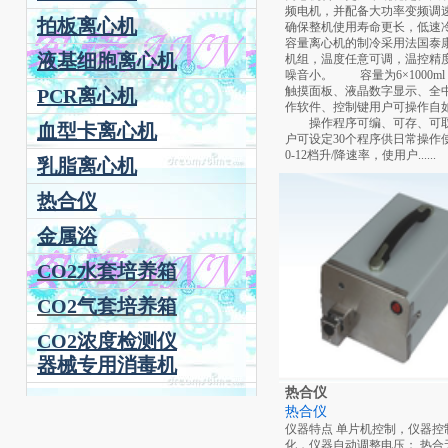
频电机，并配备大功率变频调
拍板离心机
确保整机使用寿命更长，低速
容量离心机的制冷采用法国泰
液基细胞离心机
机组，温度任意可调，温控精
噪音小。 容量为6×100
触摸面板、液晶数字显示、全
PCR离心机
作软件、控制键用户可操作自
操作程序可编、可存、可
血型卡离心机
户可设定30个程序供日常操作
0-12档升/降速率，使用户......
乳脂离心机
热合仪
金属浴
CO2水套培养箱
CO2气套培养箱
CO2浓度检测仪
器械专用消毒机
器械专用消毒机
热合仪
热合仪
仪器特点 单片机控制，仪器控
化，仪器自动调整电压； 热合