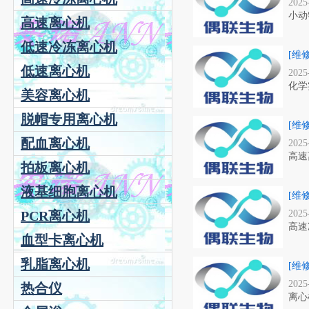
2025
小动
高速离心机
低速冷冻离心机
[维
低速离心机
2025
化学
美容离心机
脱帽专用离心机
[维
配血离心机
2025
高速
拍板离心机
液基细胞离心机
[维
PCR离心机
2025
高速
血型卡离心机
乳脂离心机
[维
2025
热合仪
离心