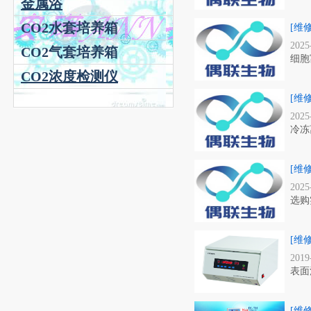
金属浴
CO2水套培养箱
[维
2025
CO2气套培养箱
细胞
CO2浓度检测仪
[维
2025
冷冻
[维
2025
选购
[维
2019
表面
[维