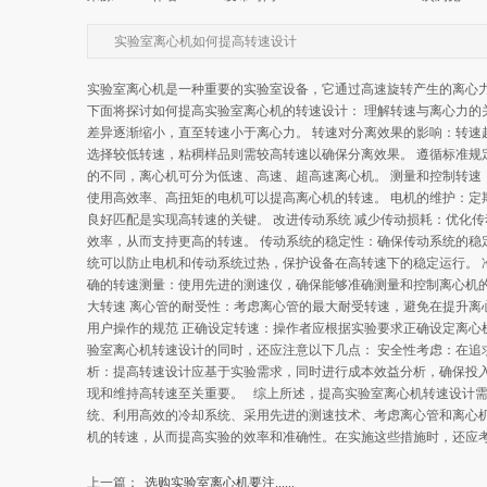
实验室离心机如何提高转速设计
实验室离心机是一种重要的实验室设备，它通过高速旋转产生的离心
下面将探讨如何提高实验室离心机的转速设计： 理解转速与离心力的
差异逐渐缩小，直至转速小于离心力。 转速对分离效果的影响：转速
选择较低转速，粘稠样品则需较高转速以确保分离效果。 遵循标准规定 额
的不同，离心机可分为低速、高速、超高速离心机。 测量和控制转速
使用高效率、高扭矩的电机可以提高离心机的转速。 电机的维护：定
良好匹配是实现高转速的关键。 改进传动系统 减少传动损耗：优化
效率，从而支持更高的转速。 传动系统的稳定性：确保传动系统的稳
统可以防止电机和传动系统过热，保护设备在高转速下的稳定运行。 
确的转速测量：使用先进的测速仪，确保能够准确测量和控制离心机的
大转速 离心管的耐受性：考虑离心管的最大耐受转速，避免在提升离
用户操作的规范 正确设定转速：操作者应根据实验要求正确设定离心
验室离心机转速设计的同时，还应注意以下几点： 安全性考虑：在追
析：提高转速设计应基于实验需求，同时进行成本效益分析，确保投
现和维持高转速至关重要。 综上所述，提高实验室离心机转速设计
统、利用高效的冷却系统、采用先进的测速技术、考虑离心管和离心
机的转速，从而提高实验的效率和准确性。在实施这些措施时，还应
上一篇：
选购实验室离心机要注......