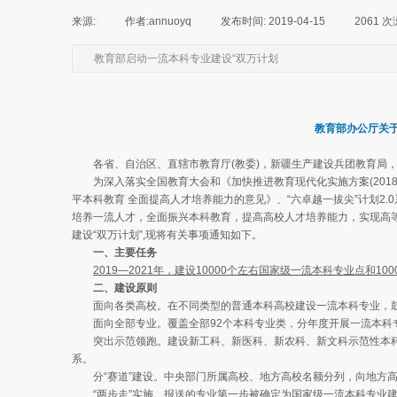
来源:
|
作者:
annuoyq
|
发布时间:
2019-04-15
|
2061
次
教育部启动一流本科专业建设“双万计划
教育部办公厅关于
各省、自治区、直辖市教育厅(教委)，新疆生产建设兵团教育局，有
为深入落实全国教育大会和《加快推进教育现代化实施方案(2018
平本科教育 全面提高人才培养能力的意见》、“六卓越一拔尖”计划2
培养一流人才，全面振兴本科教育，提高高校人才培养能力，实现高等
建设“双万计划”,现将有关事项通知如下。
一、主要任务
2019—2021年，建设10000个左右国家级一流本科专业点和1
二、建设原则
面向各类高校。在不同类型的普通本科高校建设一流本科专业，鼓
面向全部专业。覆盖全部92个本科专业类，分年度开展一流本科
突出示范领跑。建设新工科、新医科、新农科、新文科示范性本科
系。
分“赛道”建设。中央部门所属高校、地方高校名额分列，向地方高
“两步走”实施。报送的专业第一步被确定为国家级一流本科专业建