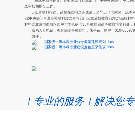
4.在线审核和提交。各省级教育行政部门、中央有关部门(单位)教育
线审核和提交工作。
5.纸质材料报送。高校在线报送完成后，请导出《国家级一流本科
部;中央部门所属高校材料加盖主管部门公章后报教育部;地方高校材料
材料寄北京市西城区西单大木仓胡同35号教育部高等教育司文科处，邮编
联系人及电话：教育部高等教育司，朱蓓蓓、徐健，010-66097823;
附件：
国家级一流本科专业分专业类建设规划.docx
国家级一流本科专业建设点信息采集表.docx
仪器
的技术！专业的服务！解决您专
ne
74189676 QQ：45237375
fugeweb.com