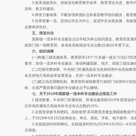
3.改革成效突出。持续深化教育教学改革，教育理念先进，教学内
农科、新文科建设。
4.师资力量雄厚。不断加强师资队伍和基层教学组织建设，教育教
5.培养质量一流。坚持以学生为中心，促进学生全面发展，有效激
会整体评价好。
五、报送办法
国家级一流本科专业建设点以学校为单位组织报送。教育部直属高校
政部门统一报教育部。各地各高校报送专业点数(比例)分年度下达。
六、组织保障
(一)构建三级实施体系。教育部等14个“六卓越一拔尖”计划2.0负
要求，加强一流本科专业建设，推动构建国家、地方、高校三级实施
(二)完善经费保障。中央部门所属高校应当统筹利用中央高校教育
央支持地方高校改革发展资金，支持一流本科专业建设。
(三)建立动态调整机制。教育部和省级教育行政部门加强对计划实
标、出现严重质量问题的专业建设点予以撤销。
七、关于2019年国家级一流本科专业建设点报送工作
1.报送数量。中央部门所属高校、部省合建高校2019年度报送的专
过本地所属地方高校本科专业布点总数的15%。
2.在线登录账号和密码。高校使用“高等教育质量监测国家数据平台
人，于2019年4月15日前将姓名、单位、座机、手机、电子邮件、
3.在线报送时间和网址。在线报送时间为2019年4月20日—6月30日，请登
示填报。