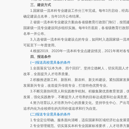
三、建设方式
1.国家级一流本科专业建设工作分三年完成。每年3月启动，经高
确定建设点名单，当年10月公布结果。
2.省级一流本科专业建设方案由各省级教育行政部门制订，按照建
国家级一流专业建设同步组织实施。每年9月底前，各省级教育行政部
名单一并公布。
3.入选省级一流本科专业建设点的专业，如同时入选国家级一流本
可延至下一年度使用。
4.根据2019、2020年一流本科专业点建设情况，2021年将
四、报送条件
(一)报送高校需具备的条件
1.全面落实“以本为本、四个回归”。坚持立德树人，切实巩固人
改革，全面提升人才培养质量。
2.积极推进新工科、新医科、新农科、新文科建设。紧扣国家发展
发展新兴专业，改造提升传统专业，打造特色优势专业。
3.不断完善协同育人和实践教学机制。积极集聚优质教育资源，优
发展，强化实践教学，不断提升人才培养的目标达成度和社会满意度
4.努力培育以人才培养为中心的质量文化。坚持学生中心、产出导
追求内化为全校师生的共同价值追求和行为自觉。
(二)报送专业需具备的条件
1.专业定位明确。服务面向清晰，适应国家和区域经济社会发展需
2.专业管理规范。切实落实本科专业国家标准要求，人才培养方案