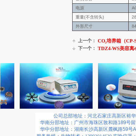
A
电源
(
)
2
重量
不含转头
8
外形尺寸
上一个：
CO₂培养箱（CP-S
下一个：
TDZ4-WS美容
公司总部地址：河北石家庄高新区裕华东
华南分部地址：广州市海珠区敦和路189号留
华中分部地址：湖南长沙高新区麓枫路59号A1