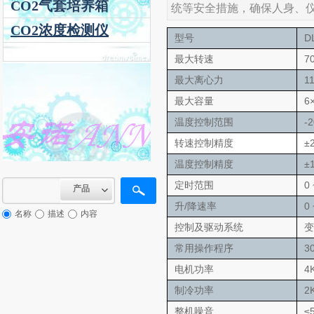
CO2气套培养箱
统等安全措施，确保人身、
CO2浓度检测仪
D
型号
7
最大转速
1
最大离心力
6
最大容量
-2
温度控制范围
±2
转速控制精度
±
温度控制精度
0
定时范围
产品
/
0 
升
降速率
名称
描述
内容
控制及驱动系统
3
常用操作程序
4
电机功率
2
制冷功率
≤
整机噪音