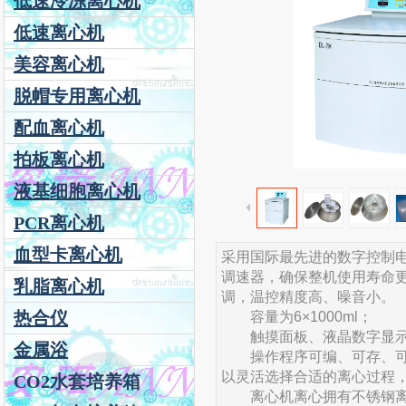
低速冷冻离心机
低速离心机
美容离心机
脱帽专用离心机
配血离心机
拍板离心机
液基细胞离心机
PCR离心机
血型卡离心机
采用国际最先进的数字控制
调速器，确保整机使用寿命
乳脂离心机
调，温控精度高、噪音小。
热合仪
容量为6×1000ml；
触摸面板、液晶数字显示
金属浴
操作程序可编、可存、可取；
以灵活选择合适的离心过程，
CO2水套培养箱
离心机离心拥有不锈钢离心