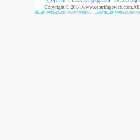
公司邮箱：45237375@qq.com 79137512@qq
Copyright © 2014,www.centrifugeweb.com,All r