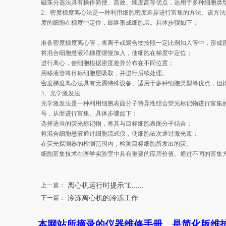
磁珠分选法具有操作简便、高效、纯度高等优点，适用于多种细胞类
2、密度梯度离心法是一种利用细胞密度差异进行富集的方法。该方
度的细胞在梯度中定位，最终形成细胞层。具体步骤如下：
准备密度梯度离心管，将离子或聚合物按照一定比例加入管中，形成
将混合细胞悬液沿梯度缓慢加入，使细胞在梯度中定位；
进行离心，使细胞根据密度差异分布在不同位置；
用移液管将目标细胞层吸取，并进行后续处理。
密度梯度离心法具有无需特殊设备、适用于多种细胞类型等优点，但
3、光学激发法
光学激发法是一种利用细胞表面分子特异性结合荧光标记物进行富集
号，从而进行富集。具体步骤如下：
选择适当的荧光标记物，将其与目标细胞表面分子结合；
将混合细胞悬液通过细胞流式仪，使细胞依次通过激光束；
在荧光探测器的检测范围内，检测目标细胞所发出的荧。
细胞富集技术在医学实验室中具有重要的应用价值。通过不同的富集
上一篇：
离心机运行时提示“E......
下一篇：
冷冻离心机的冷冻工作......
本网站所摘录的仪器维修手册，是简化版维