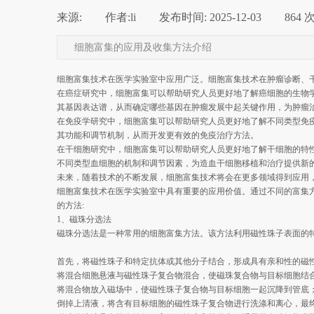
来源:
|
作者:
li
|
发布时间:
2025-12-03
|
864
细胞富集的应用及收集方法介绍
细胞富集技术在医学实验室中应用广泛。细胞富集技术在肿瘤诊断、
在癌症研究中，细胞富集可以帮助研究人员更好地了解癌细胞的生物
其基因表达谱，从而确定哪些基因在肿瘤发展中起关键作用，为肿瘤
在免疫学研究中，细胞富集可以帮助研究人员更好地了解不同类型免
其功能和调节机制，从而开发更有效的免疫治疗方法。
在干细胞研究中，细胞富集可以帮助研究人员更好地了解干细胞的特
不同类型血细胞的机制和调节因素，为造血干细胞移植和治疗提供新
未来，随着技术的不断发展，细胞富集技术将会在更多领域得到应用
细胞富集技术在医学实验室中具有重要的应用价值。通过不同的富集
的方法:
1、磁珠分选法
磁珠分选法是一种常用的细胞富集方法。该方法利用磁性珠子表面的
首先，将磁性珠子和特定抗体或其他分子结合，形成具有亲和性的磁
将混合细胞悬液与磁性珠子复合物混合，使磁珠复合物与目标细胞结
将混合物放入磁场中，使磁性珠子复合物与目标细胞一起沉降到管底
倒掉上清液，将含有目标细胞的磁性珠子复合物进行洗涤和离心，最