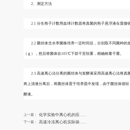
2、测定方法
2.1 分生孢子计数用血球计数器将真菌的孢子悬浮液在显微
2.2 菌丝体含水率菌株培养一定时间后，分别取不同菌种的
（ｇ），然后将菌体在105℃下烘干至恒重，精确称量干重。
2.3 高速离心法分离的菌丝体与发酵液采用高速离心法将
将上清液分离后，将菌丝体置于培养皿中发现，由于菌丝体很轻
酵液。
上一篇：
化学实验中离心机的应......
下一篇：
高速冷冻离心机实际操......