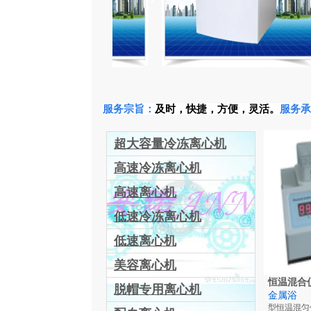
服务承
服务宗旨：
及时
，
快捷
，
方便，灵活
。
超大容量冷冻离心机
高速冷冻离心机
高速离心机
低速冷冻离心机
低速离心机
美容离心机
恒温混合
脱帽专用离心机
金属浴
型恒温混匀