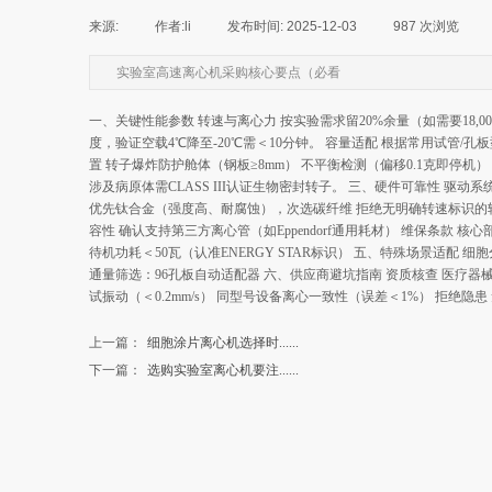
来源:
|
作者:
li
|
发布时间:
2025-12-03
|
987
次浏览
|
实验室高速离心机采购核心要点（必看
一、关键性能参数‌ ‌转速与离心力‌ 按实验需求留20%余量（如需要18,0
度，验证空载4℃降至-20℃需＜10分钟。 ‌容量适配‌ 根据常用试管/孔板
置‌ 转子爆炸防护舱体（钢板≥8mm） 不平衡检测（偏移0.1克即停机
涉及病原体需CLASS III认证生物密封转子。 ‌三、硬件可靠性‌ ‌驱动
优先钛合金（强度高、耐腐蚀），次选碳纤维 拒绝无明确转速标识的转子 ‌制冷
容性‌ 确认支持第三方离心管（如Eppendorf通用耗材） ‌维保条款‌
待机功耗＜50瓦（认准ENERGY STAR标识） ‌五、特殊场景适配‌ ‌
通量筛选‌：96孔板自动适配器 ‌六、供应商避坑指南‌ ‌资质核查‌ 医疗
试振动（＜0.2mm/s） 同型号设备离心一致性（误差＜1%） ‌拒绝隐
上一篇：
细胞涂片离心机选择时......
下一篇：
选购实验室离心机要注......