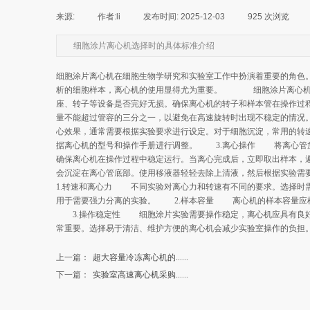
来源:
|
作者:
li
|
发布时间:
2025-12-03
|
925
次浏览
|
细胞涂片离心机选择时的具体标准介绍
细胞涂片离心机在细胞生物学研究和实验室工作中扮演着重要的角色
析的细胞样本，离心机的使用显得尤为重要。 细胞涂片离心机
座、转子等设备是否完好无损。确保离心机的转子和样本管在操作过
量不能超过管容的三分之一，以避免在高速旋转时出现不稳定的情况
心效果，通常需要根据实验要求进行设定。对于细胞沉淀，常用的转速在
据离心机的型号和操作手册进行调整。 3.离心操作 将离心管放
确保离心机在操作过程中稳定运行。当离心完成后，立即取出样本，
会沉淀在离心管底部。使用移液器轻轻去除上清液，然后根据实验
1.转速和离心力 不同实验对离心力和转速有不同的要求。选择时
用于需要强力分离的实验。 2.样本容量 离心机的样本容量应根
3.操作稳定性 细胞涂片实验需要操作稳定，离心机应具有良好
常重要。选择易于清洁、维护方便的离心机会减少实验室操作的负担
上一篇：
超大容量冷冻离心机的......
下一篇：
实验室高速离心机采购......